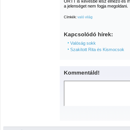
ORTT is kevésbé lesz elnéző és me
a jelenséget nem fogja megoldani.
Címkék:
való világ
Kapcsolódó hírek:
Valóság sokk
Szakított Rita és Kismocsok
Kommentáld!