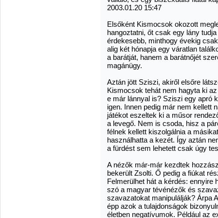
2003.01.20 15:47
Elsőként Kismocsok okozott megle
hangoztatni, őt csak egy lány tudja
érdekesebb, minthogy évekig csak 
alig két hónapja egy váratlan talá
a barátját, hanem a barátnőjét szere
magánügy.
Aztán jött Sziszi, akiről elsőre lát
Kismocsok tehát nem hagyta ki az al
e már lánnyal is? Sziszi egy apró k
igen. Innen pedig már nem kellett 
játékot eszeltek ki a műsor rendez
a levegő. Nem is csoda, hisz a páro
félnek kellett kiszolgálnia a másik
használhatta a kezét. Így aztán nemc
a fürdést sem lehetett csak úgy t
A nézők már-már kezdtek hozzászo
bekerült Zsolti. Ő pedig a fiúkat r
Felmerülhet hát a kérdés: ennyire h
szó a magyar tévénézők és szavaz
szavazatokat manipulálják? Árpa A
épp azok a tulajdonságok bizonyu
életben negatívumok. Például az e