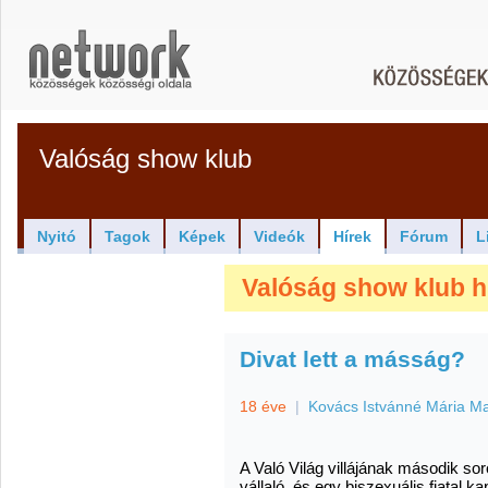
Valóság show klub
Nyitó
Tagok
Képek
Videók
Hírek
Fórum
L
Valóság show klub hí
Divat lett a másság?
18 éve
|
Kovács Istvánné Mária M
A Való Világ villájának második so
vállaló, és egy biszexuális fiatal ka