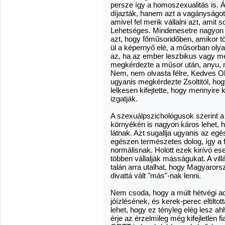
persze így a homoszexualitás is. 
díjazták, hanem azt a vagányságot
amivel fel merik vállalni azt, amit s
Lehetséges. Mindenesetre nagyon fu
azt, hogy főműsoridőben, amikor töb
ül a képernyő elé, a műsorban olya
az, ha az ember leszbikus vagy mele
megkérdezte a műsor után, anyu, m
Nem, nem olvasta félre, Kedves Olv
ugyanis megkérdezte Zsoltitól, hog
lelkesen kifejtette, hogy mennyire 
izgatják.
A szexuálpszichológusok szerint a
környékén is nagyon káros lehet, 
látnak. Azt sugallja ugyanis az eg
egészen természetes dolog, így a fi
normálisnak. Holott ezek kirívó es
többen vállalják másságukat. A vi
talán arra utalhat, hogy Magyarors
divattá vált "más"-nak lenni.
Nem csoda, hogy a múlt hétvégi ad
jóízlésének, és kerek-perec eltilto
lehet, hogy ez tényleg elég lesz 
érje az érzelmileg még kifejletlen f