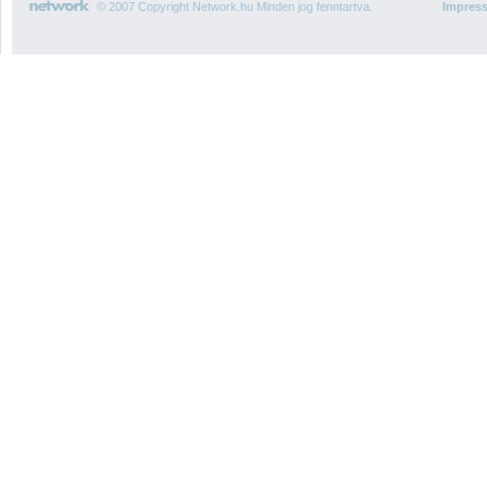
© 2007 Copyright Network.hu Minden jog fenntartva.
Impres